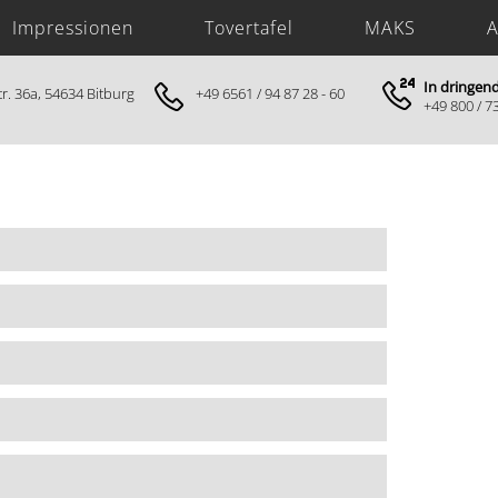
Impressionen
Tovertafel
MAKS
A
In dringen
r. 36a, 54634 Bitburg
+49 6561 / 94 87 28 - 60
+49 800 / 7