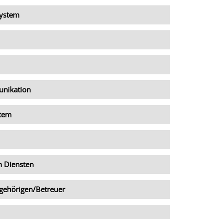
system
unikation
stem
n Diensten
gehörigen/Betreuer